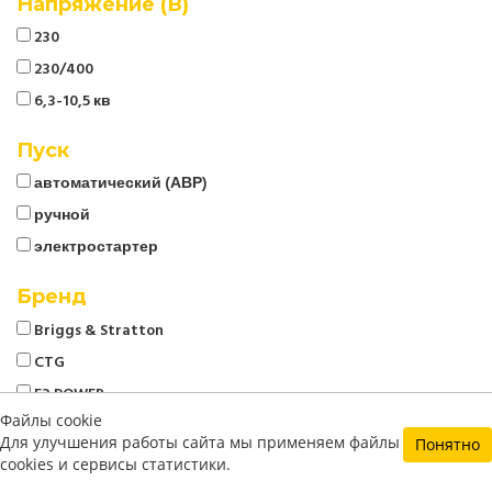
Напряжение (В)
230
230/400
6,3-10,5 кв
Пуск
автоматический (АВР)
ручной
электростартер
Бренд
Briggs & Stratton
CTG
E3 POWER
Файлы cookie
Energo
Для улучшения работы сайта мы применяем файлы
Понятно
EVOline
cookies и сервисы статистики.
Generac