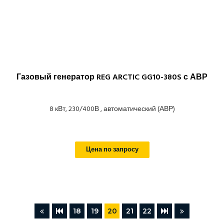
Газовый генератор REG ARCTIC GG10-380S с АВР
8 кВт, 230/400В , автоматический (АВР)
Цена по запросу
18
19
20
21
22