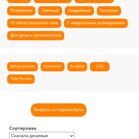
Резервные
Уличные
Аварийные
Бытовые
От магистрального газа
С жидкостным охлаждением
Для дома с автозапуском
Mitsui power
PowerOn
Evoline
CTG
Tide Power
Выбрать по параметрам
Сортировка: