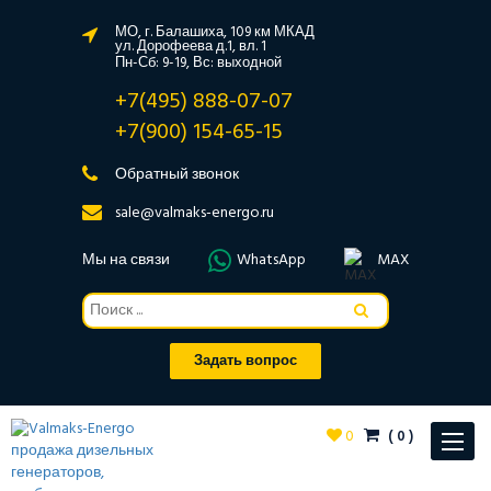
МО, г. Балашиха, 109 км МКАД
ул. Дорофеева д.1, вл. 1
Пн-Сб: 9-19, Вс: выходной
+7(495) 888-07-07
+7(900) 154-65-15
Обратный звонок
sale@valmaks-energo.ru
Мы на связи
WhatsApp
MAX
Задать вопрос
0
(
0
)
Toggle
navigat