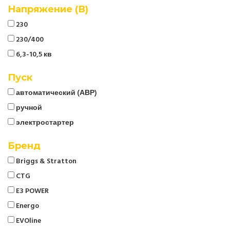
Напряжение (В)
230
230/400
6,3-10,5 кв
Пуск
автоматический (АВР)
ручной
электростартер
Бренд
Briggs & Stratton
CTG
E3 POWER
Energo
EVOline