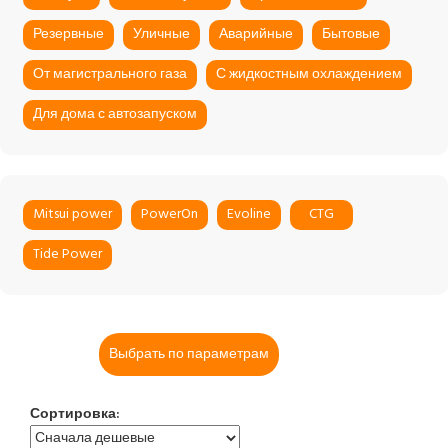
Резервные
Уличные
Аварийные
Бытовые
От магистрального газа
С жидкостным охлаждением
Для дома с автозапуском
Mitsui power
PowerOn
Evoline
CTG
Tide Power
Выбрать по параметрам
Сортировка: