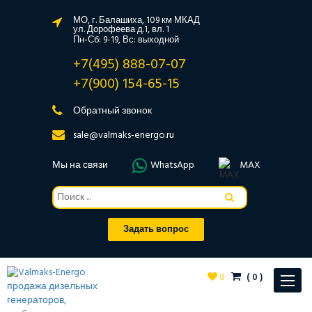
МО, г. Балашиха, 109 км МКАД
ул. Дорофеева д.1, вл. 1
Пн-Сб: 9-19, Вс: выходной
+7(495) 888-07-07
+7(900) 154-65-15
Обратный звонок
sale@valmaks-energo.ru
Мы на связи
WhatsApp
MAX
Задать вопрос
0
(
0
)
Toggle
navigat