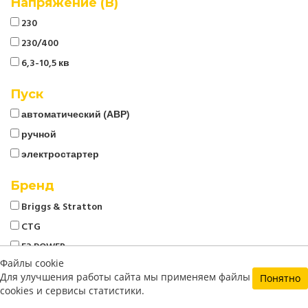
Напряжение (В)
230
230/400
6,3-10,5 кв
Пуск
автоматический (АВР)
ручной
электростартер
Бренд
Briggs & Stratton
CTG
E3 POWER
Файлы cookie
Energo
Для улучшения работы сайта мы применяем файлы
Понятно
EVOline
cookies и сервисы статистики.
Generac