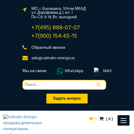
МО, г. Балашиха, 109 км МКАД
ул. Дорофеева д.1, вл. 1
Пн-Сб: 9-19, Вс: выходной
+7(495) 888-07-07
+7(900) 154-65-15
Обратный звонок
sale@valmaks-energo.ru
Мы на связи
WhatsApp
MAX
Задать вопрос
0
(
0
)
Toggle
navigat