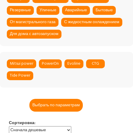
Резервные
Уличные
Аварийные
Бытовые
От магистрального газа
С жидкостным охлаждением
Для дома с автозапуском
Mitsui power
PowerOn
Evoline
CTG
Tide Power
Выбрать по параметрам
Сортировка: