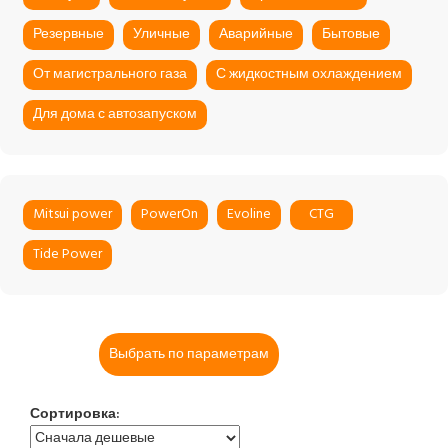
Резервные
Уличные
Аварийные
Бытовые
От магистрального газа
С жидкостным охлаждением
Для дома с автозапуском
Mitsui power
PowerOn
Evoline
CTG
Tide Power
Выбрать по параметрам
Сортировка: