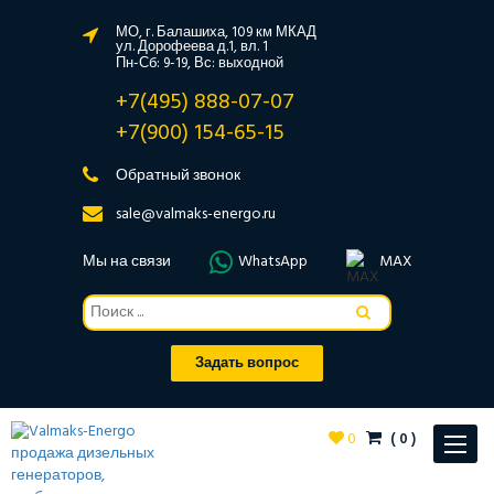
МО, г. Балашиха, 109 км МКАД
ул. Дорофеева д.1, вл. 1
Пн-Сб: 9-19, Вс: выходной
+7(495) 888-07-07
+7(900) 154-65-15
Обратный звонок
sale@valmaks-energo.ru
Мы на связи
WhatsApp
MAX
Задать вопрос
0
(
0
)
Toggle
navigat