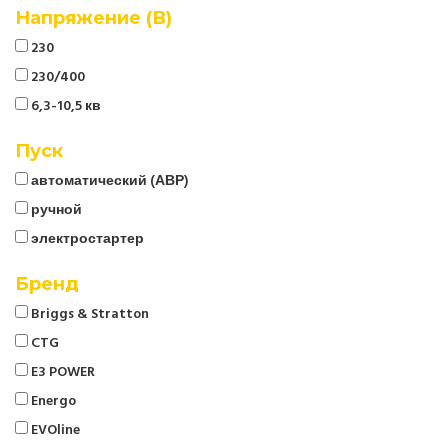
Напряжение (В)
230
230/400
6,3-10,5 кв
Пуск
автоматический (АВР)
ручной
электростартер
Бренд
Briggs & Stratton
CTG
E3 POWER
Energo
EVOline