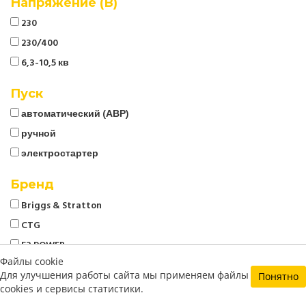
Напряжение (В)
230
230/400
6,3-10,5 кв
Пуск
автоматический (АВР)
ручной
электростартер
Бренд
Briggs & Stratton
CTG
E3 POWER
Файлы cookie
Energo
Для улучшения работы сайта мы применяем файлы
Понятно
EVOline
cookies и сервисы статистики.
Generac