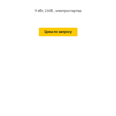
11 кВт, 230В , электростартер
Цена по запросу