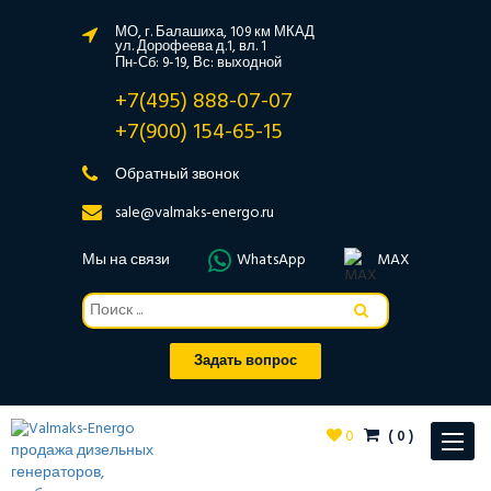
МО, г. Балашиха, 109 км МКАД
ул. Дорофеева д.1, вл. 1
Пн-Сб: 9-19, Вс: выходной
+7(495) 888-07-07
+7(900) 154-65-15
Обратный звонок
sale@valmaks-energo.ru
Мы на связи
WhatsApp
MAX
Задать вопрос
0
(
0
)
Toggle
navigat