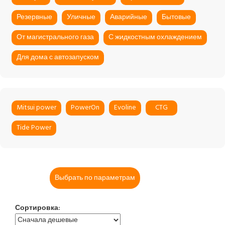
Резервные
Уличные
Аварийные
Бытовые
От магистрального газа
С жидкостным охлаждением
Для дома с автозапуском
Mitsui power
PowerOn
Evoline
CTG
Tide Power
Выбрать по параметрам
Сортировка: