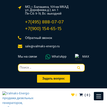
МО, г. Балашиха, 109 км МКАД
ул. Дорофеева д.1, вл. 1
Пн-Сб: 9-19, Вс: выходной
+7(495) 888-07-07
+7(900) 154-65-15
Обратный звонок
sale@valmaks-energo.ru
Мы на связи
WhatsApp
MAX
Задать вопрос
0
(
0
)
Toggle
navigat