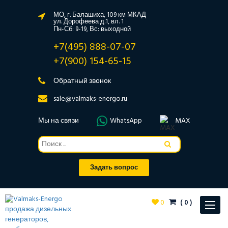
МО, г. Балашиха, 109 км МКАД
ул. Дорофеева д.1, вл. 1
Пн-Сб: 9-19, Вс: выходной
+7(495) 888-07-07
+7(900) 154-65-15
Обратный звонок
sale@valmaks-energo.ru
Мы на связи
WhatsApp
MAX
Задать вопрос
0
(
0
)
Toggle
navigat