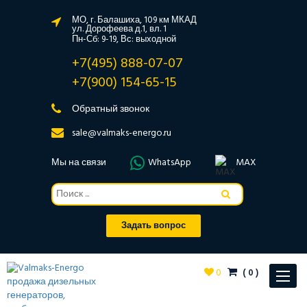
МО, г. Балашиха, 109 км МКАД
ул. Дорофеева д.1, вл. 1
Пн-Сб: 9-19, Вс: выходной
+7(495) 888-07-07
+7(900) 154-65-15
Обратный звонок
sale@valmaks-energo.ru
Мы на связи
WhatsApp
MAX
Задать вопрос
0
(
0
)
Toggle
navigat