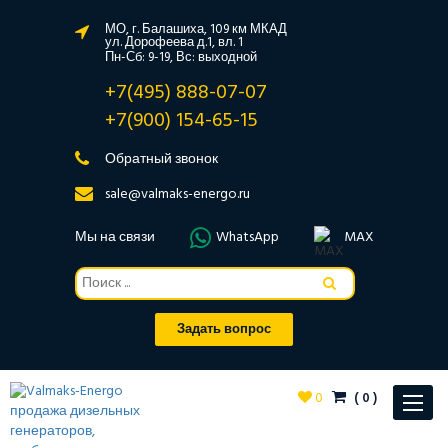
МО, г. Балашиха, 109 км МКАД
ул. Дорофеева д.1, вл. 1
Пн-Сб: 9-19, Вс: выходной
+7(495) 888-07-07
+7(900) 154-65-15
Обратный звонок
sale@valmaks-energo.ru
Мы на связи
WhatsApp
MAX
Задать вопрос
0
(
0
)
Toggle
navigat