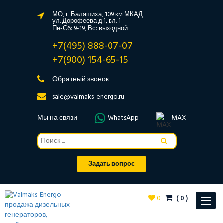
МО, г. Балашиха, 109 км МКАД
ул. Дорофеева д.1, вл. 1
Пн-Сб: 9-19, Вс: выходной
+7(495) 888-07-07
+7(900) 154-65-15
Обратный звонок
sale@valmaks-energo.ru
Мы на связи
WhatsApp
MAX
Задать вопрос
0
(
0
)
Toggle
navigat