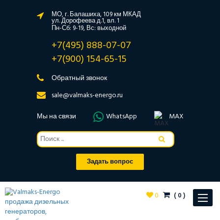
МО, г. Балашиха, 109 км МКАД
ул. Дорофеева д.1, вл. 1
Пн-Сб: 9-19, Вс: выходной
+7(495) 888-07-07
+7(900) 154-65-15
Обратный звонок
sale@valmaks-energo.ru
Мы на связи
WhatsApp
MAX
Задать вопрос
0
(
0
)
Toggle
navigat