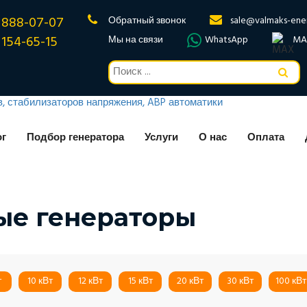
 888-07-07
Обратный звонок
sale@valmaks-ene
 154-65-15
Мы на связи
WhatsApp
MA
ог
Подбор генератора
Услуги
О нас
Оплата
ые генераторы
т
10 кВт
12 кВт
15 кВт
20 кВт
30 кВт
100 кВт