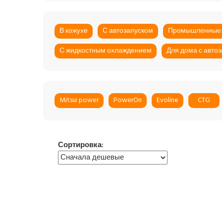
В кожухе
С автозапуском
Промышленные
С жидкостным охлаждением
Для дома с авто
Mitsui power
PowerOn
Evoline
CTG
Сортировка: