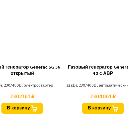
й генератор Generac SG 56
Газовый генератор Genera
открытый
40 с АВР
Вт, 230/400В , электростартер
32 кВт, 230/400В , автоматически
2302161 ₽
2304061 ₽
В корзину
В корзину