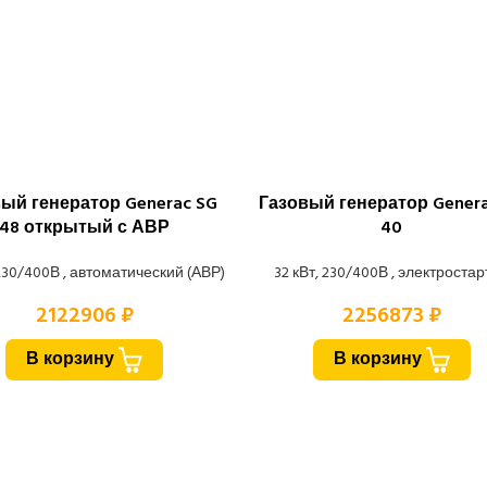
ый генератор Generac SG
Газовый генератор Genera
48 открытый с АВР
40
 230/400В , автоматический (АВР)
32 кВт, 230/400В , электроста
2122906 ₽
2256873 ₽
В корзину
В корзину