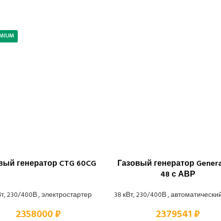
MIUM
вый генератор CTG 60CG
Газовый генератор Genera
48 с АВР
Вт, 230/400В , электростартер
38 кВт, 230/400В , автоматически
2358000 ₽
2379541 ₽