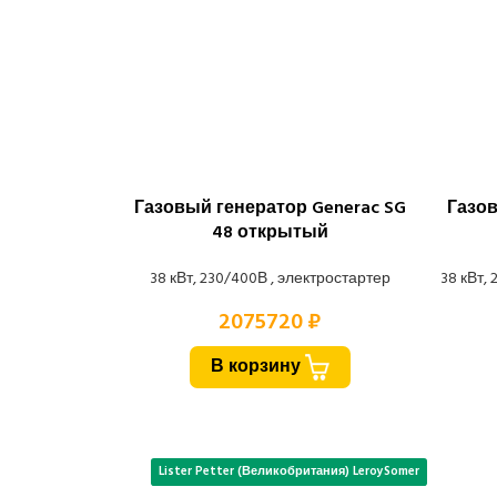
Газовый генератор Generac SG
Газов
48 открытый
38 кВт, 230/400В , электростартер
38 кВт,
2075720 ₽
В корзину
Lister Petter (Великобритания) LeroySomer