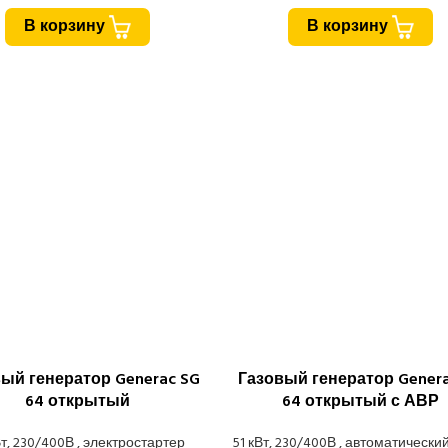
В корзину
В корзину
ый генератор Generac SG
Газовый генератор Genera
64 открытый
64 открытый с АВР
Вт, 230/400В , электростартер
51 кВт, 230/400В , автоматически