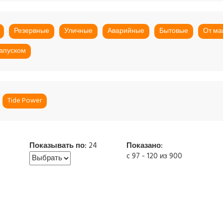
Резервные
Уличные
Аварийные
Бытовые
От ма
запуском
Tide Power
Показывать по:
24
Показано:
c 97 - 120 из 900