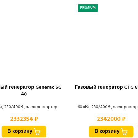
PREMIUM
ый генератор Generac SG
Газовый генератор CTG 
48
Вт, 230/400В , электростартер
60 кВт, 230/400В , электроста
2332354 ₽
2342000 ₽
В корзину
В корзину