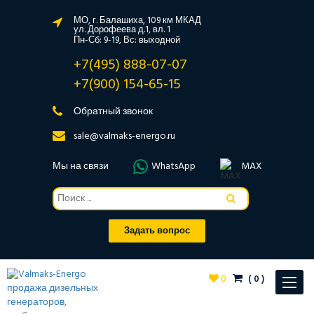
МО, г. Балашиха, 109 км МКАД
ул. Дорофеева д.1, вл. 1
Пн-Сб: 9-19, Вс: выходной
+7(495) 888-07-07
+7(900) 154-65-15
Обратный звонок
sale@valmaks-energo.ru
Мы на связи
WhatsApp
MAX
Задать вопрос
0
(
0
)
Toggle
navigat