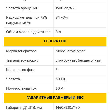
Частота вращения:
1500 об/мин
Расход метана, при 75%
8.1 м3/ч
нагрузке; м3/ч:
Объем масла в двигателе:
8 л
ГЕНЕРАТОР
Марка генератора:
Nidec LeroySomer
Тип альтернатора :
синхронный, бесщеточный
Количество фаз:
3
Частота:
50 Гц
Номинальный ток:
50 А
ГАБАРИТНЫЕ РАЗМЕРЫ И ВЕС
Габариты Д*Ш*В, мм:
1460х930х1150