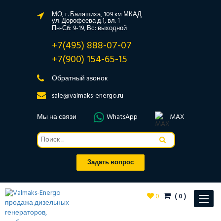
МО, г. Балашиха, 109 км МКАД
ул. Дорофеева д.1, вл. 1
Пн-Сб: 9-19, Вс: выходной
+7(495) 888-07-07
+7(900) 154-65-15
Обратный звонок
sale@valmaks-energo.ru
Мы на связи
WhatsApp
MAX
Задать вопрос
0
(
0
)
Toggle
navigat