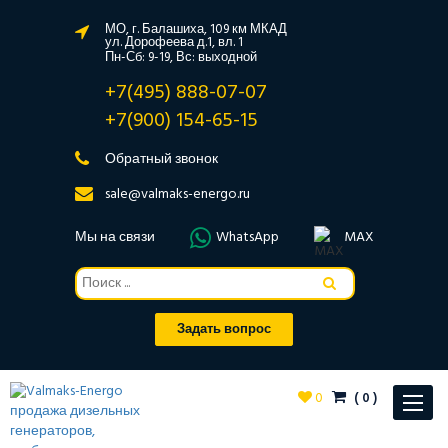
МО, г. Балашиха, 109 км МКАД
ул. Дорофеева д.1, вл. 1
Пн-Сб: 9-19, Вс: выходной
+7(495) 888-07-07
+7(900) 154-65-15
Обратный звонок
sale@valmaks-energo.ru
Мы на связи
WhatsApp
MAX
Задать вопрос
0
(
0
)
Toggle
navigat