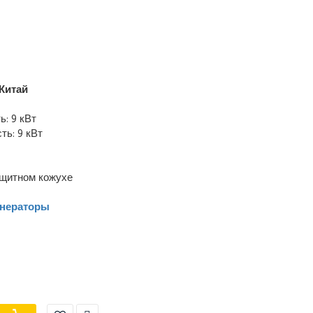
Китай
: 9 кВт
ь: 9 кВт
ащитном кожухе
енераторы