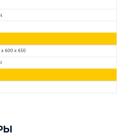
ц
 х 600 х 650
кг
РЫ