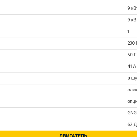
9 кВ
9 кВ
1
230 
50 Г
41 А
в ш
эле
опц
GNG
62 
ДВИГАТЕЛЬ