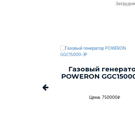
Затрудня
й генератор
Газовый генерат
 GGC6500 с
POWERON GGC15000
АВР
а: 530000₽
Цена: 750000₽