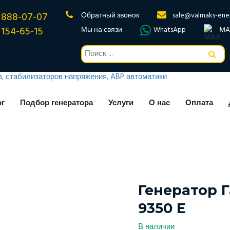
 888-07-07
Обратный звонок
sale@valmaks-ene
 154-65-15
Мы на связи
WhatsApp
MA
ог
Подбор генератора
Услуги
О нас
Оплата
Генератор 
9350 E
В наличии