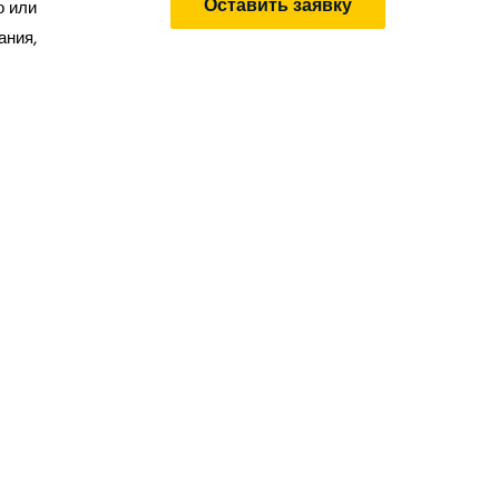
Оставить заявку
о или
ания,