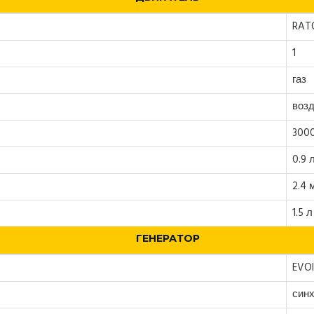
RATO
1
газ
воз
300
0.9 
2.4 
1.5 л
ГЕНЕРАТОР
EVOl
син