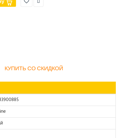
ну
КУПИТЬ СО СКИДКОЙ
33900885
ine
ай