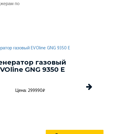
джерам по
енератор газовый
Газовый ге
VOline GNG 9350 E
Tide Power
Цена: 299990₽
Цена: 149