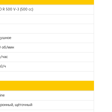
 R 500 V-3 (500 cc)
душное
0 об/мин
л/час
м3/ч
ine
хронный, щёточный