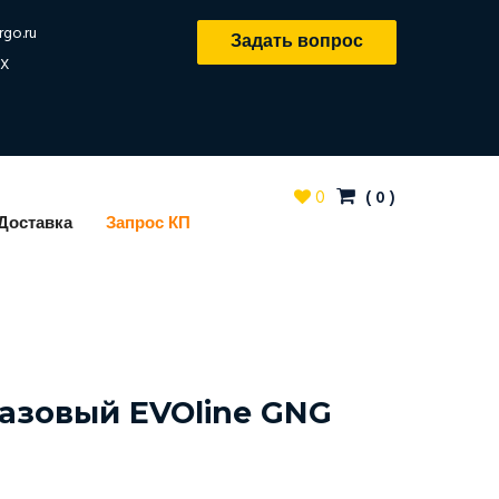
rgo.ru
Задать вопрос
X
0
(
0
)
Доставка
Запрос КП
Газовый EVOline GNG