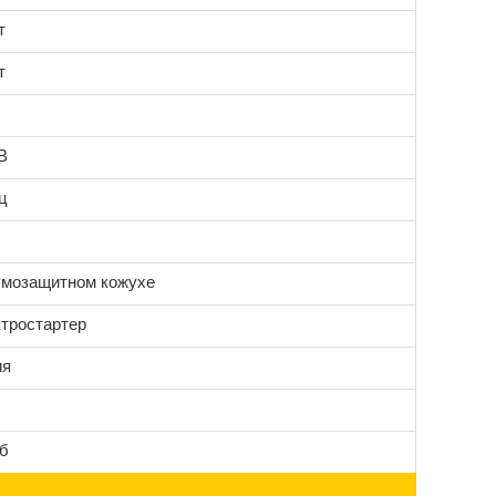
т
т
В
ц
умозащитном кожухе
ктростартер
ия
Дб