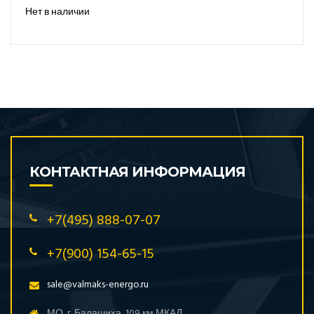
Нет в наличии
КОНТАКТНАЯ ИНФОРМАЦИЯ
+7(495) 888-07-07
+7(900) 154-65-15
sale@valmaks-energo.ru
МО, г. Балашиха, 109 км МКАД