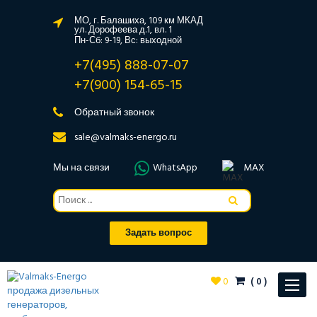
МО, г. Балашиха, 109 км МКАД
ул. Дорофеева д.1, вл. 1
Пн-Сб: 9-19, Вс: выходной
+7(495) 888-07-07
+7(900) 154-65-15
Обратный звонок
sale@valmaks-energo.ru
Мы на связи
WhatsApp
MAX
Задать вопрос
0
(
0
)
Toggle
navigat