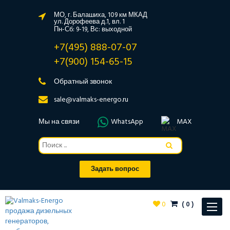
МО, г. Балашиха, 109 км МКАД
ул. Дорофеева д.1, вл. 1
Пн-Сб: 9-19, Вс: выходной
+7(495) 888-07-07
+7(900) 154-65-15
Обратный звонок
sale@valmaks-energo.ru
Мы на связи
WhatsApp
MAX
Задать вопрос
0
(
0
)
Toggle
navigat