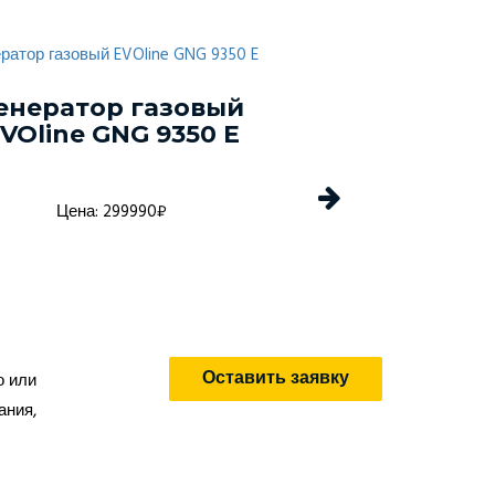
енератор газовый
Газовый ге
VOline GNG 9350 E
Tide Power
Цена: 299990₽
Цена: 149
Оставить заявку
о или
ания,