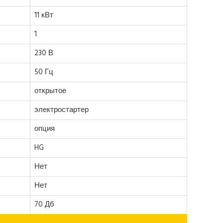
11 кВт
1
230 В
50 Гц
открытое
электростартер
опция
HG
Нет
Нет
70 Дб