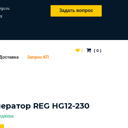
rgo.ru
Задать вопрос
X
0
(
0
)
Доставка
Запрос КП
нератор REG HG12-230
неджера