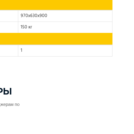
970x630x900
150 кг
1
РЫ
джерам по