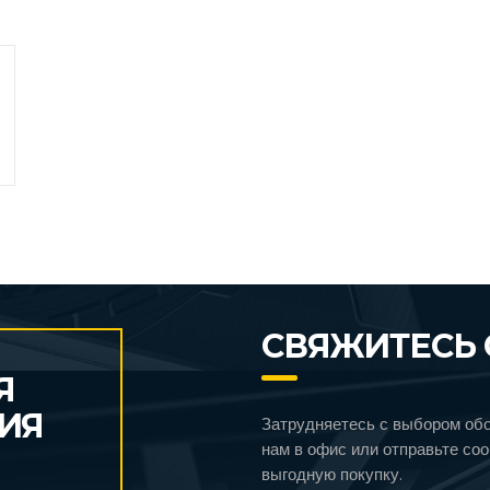
СВЯЖИТЕСЬ 
Я
ИЯ
Затрудняетесь с выбором об
нам в офис или отправьте со
выгодную покупку.