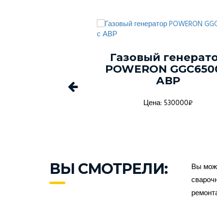
й генератор
Газовый генерат
GGC15000-3P
POWERON GGC6500
АВР
а: 750000₽
Цена: 530000₽
ВЫ СМОТРЕЛИ:
Вы може
сварочн
ремонт