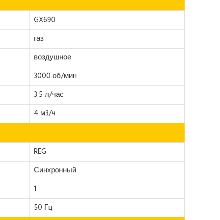
GX690
газ
воздушное
3000 об/мин
3.5 л/час
4 м3/ч
REG
Синхронный
1
50 Гц