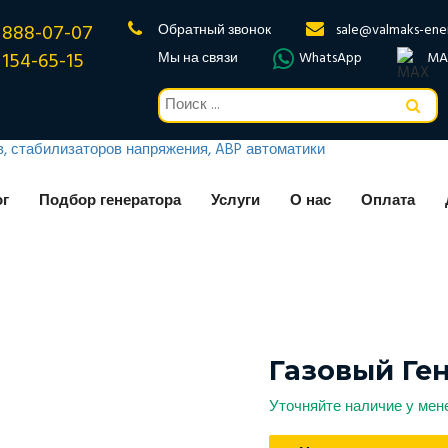
 888-07-07
Обратный звонок
sale@valmaks-ene
 154-65-15
Мы на связи
WhatsApp
MA
ог
Подбор генератора
Услуги
О нас
Оплата
Газовый Ге
Уточняйте наличие у ме