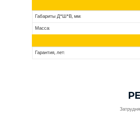
Габариты Д*Ш*В, мм:
Масса:
Гарантия, лет:
Р
Затрудня