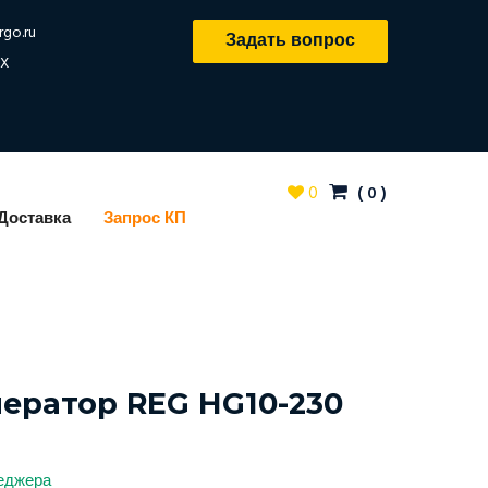
rgo.ru
Задать вопрос
X
0
(
0
)
Доставка
Запрос КП
нератор REG HG10-230
неджера