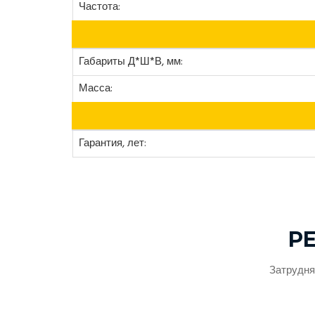
Частота:
Габариты Д*Ш*В, мм:
Масса:
Гарантия, лет:
Р
Затрудня