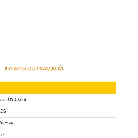
КУПИТЬ СО СКИДКОЙ
GG233900388
REG
Россия
газ