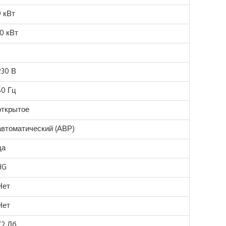
9 кВт
10 кВт
230 В
50 Гц
открытое
автоматический (АВР)
да
HG
Нет
Нет
72 Дб