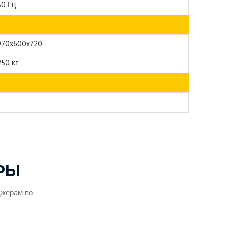
50 Гц
970x600x720
250 кг
РЫ
джерам по