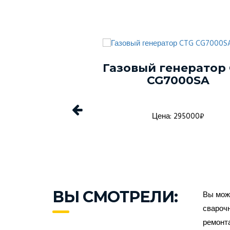
Газовый генератор
генератор CTG
CG7000SA
00SA с АВР
Цена: 295000₽
а: 535000₽
ВЫ СМОТРЕЛИ:
Вы може
сварочн
ремонт