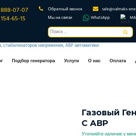
 888-07-07
Обратный звонок
sale@valmaks-ene
 154-65-15
Мы на связи
WhatsApp
MA
ог
Подбор генератора
Услуги
О нас
Оплата
Газовый Ге
С АВР
Уточняйте наличие у ме