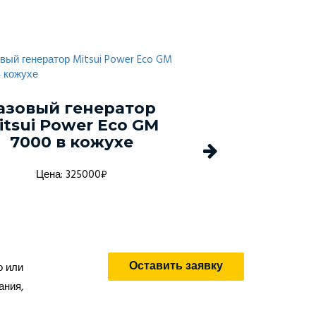
азовый генератор
Газовый ге
itsui Power Eco GM
Mitsui Powe
7000 в кожухе
20000 в 
Цена: 325000₽
Цена: 700
Оставить заявку
о или
ания,