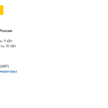
Россия
: 9 кВт
ь: 10 кВт
(АВР)
енераторы