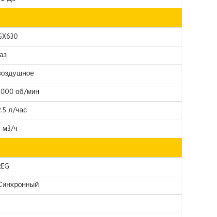
GX630
газ
воздушное
3000 об/мин
2.5 л/час
3 м3/ч
REG
Синхронный