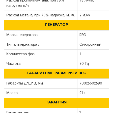
Расход пропана-бутана, при 75%
1.8 л/час
нагрузке; л/ч:
Расход метана, при 75% нагрузке; м3/ч:
2 м3/ч
ГЕНЕРАТОР
Марка генератора:
REG
Тип альтернатора :
Синхронный
Количество фаз:
1
Частота:
50 Гц
ГАБАРИТНЫЕ РАЗМЕРЫ И ВЕС
Габариты Д*Ш*В, мм:
700x560x590
Масса:
91 кг
ГАРАНТИЯ
Гарантия, лет:
1