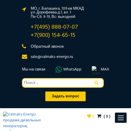
МО, г. Балашиха, 109 км МКАД
ул. Дорофеева д.1, вл. 1
Пн-Сб: 9-19, Вс: выходной
+7(495) 888-07-07
+7(900) 154-65-15
Обратный звонок
sale@valmaks-energo.ru
Мы на связи
WhatsApp
MAX
Задать вопрос
0
(
0
)
Toggle
navigat