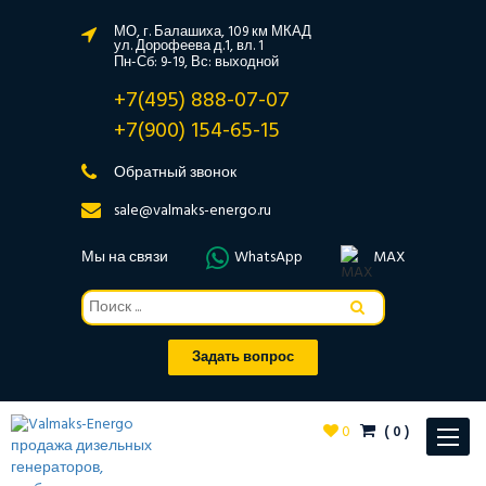
МО, г. Балашиха, 109 км МКАД
ул. Дорофеева д.1, вл. 1
Пн-Сб: 9-19, Вс: выходной
+7(495) 888-07-07
+7(900) 154-65-15
Обратный звонок
sale@valmaks-energo.ru
Мы на связи
WhatsApp
MAX
Задать вопрос
0
(
0
)
Toggle
navigat