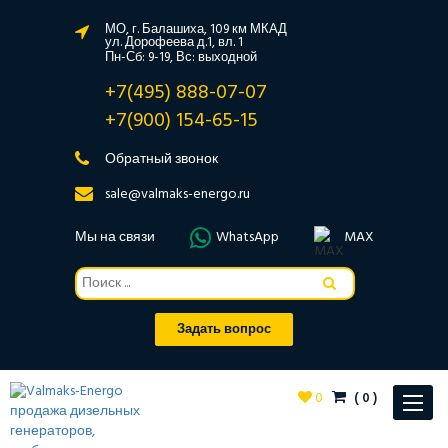
МО, г. Балашиха, 109 км МКАД
ул. Дорофеева д.1, вл. 1
Пн-Сб: 9-19, Вс: выходной
+7(495) 888-07-07
+7(900) 154-65-15
Обратный звонок
sale@valmaks-energo.ru
Мы на связи
WhatsApp
MAX
Задать вопрос
0
(
0
)
Toggle
navigat