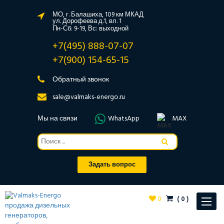
МО, г. Балашиха, 109 км МКАД
ул. Дорофеева д.1, вл. 1
Пн-Сб: 9-19, Вс: выходной
+7(495) 888-07-07
+7(900) 154-65-15
Обратный звонок
sale@valmaks-energo.ru
Мы на связи
WhatsApp
MAX
Задать вопрос
0
(
0
)
Toggle
navigat