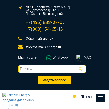
МО, г. Балашиха, 109 км МКАД
ул. Дорофеева д.1, вл. 1
Пн-Сб: 9-19, Вс: выходной
+7(495) 888-07-07
+7(900) 154-65-15
Обратный звонок
sale@valmaks-energo.ru
Мы на связи
WhatsApp
MAX
Задать вопрос
0
(
0
)
Toggle
navigat