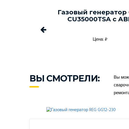
й генератор
Газовый генератор
 GGC6500 с
CU35000TSA с АВ
АВР
а: 530000₽
Цена: ₽
ВЫ СМОТРЕЛИ:
Вы може
сварочн
ремонт