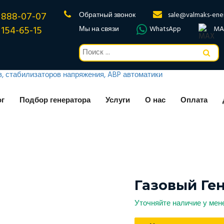
 888-07-07
Обратный звонок
sale@valmaks-ene
 154-65-15
Мы на связи
WhatsApp
MA
ог
Подбор генератора
Услуги
О нас
Оплата
Газовый Ге
Уточняйте наличие у ме