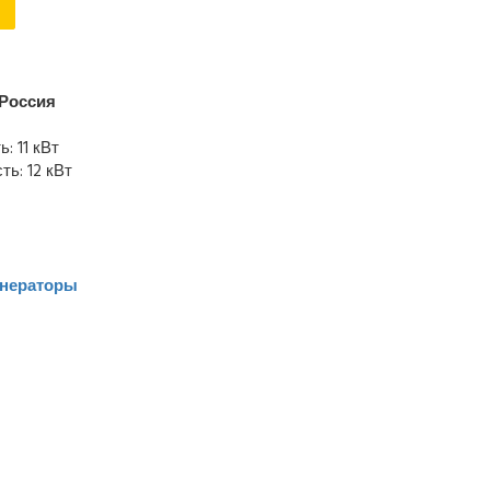
Россия
: 11 кВт
ь: 12 кВт
енераторы