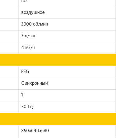
газ
воздушное
3000 об/мин
3 л/час
4 м3/ч
REG
Синхронный
1
50 Гц
850x640x680