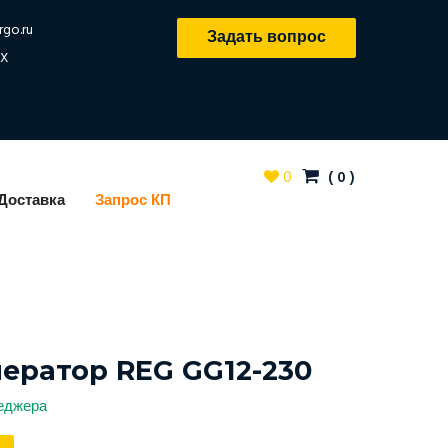
rgo.ru
Задать вопрос
X
0
(
0
)
Доставка
Запрос КП
нератор REG GG12-230
неджера