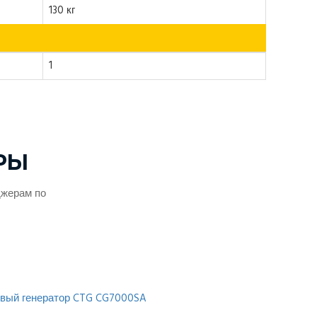
130 кг
1
РЫ
джерам по