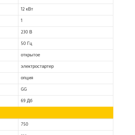
12 кВт
1
230 В
50 Гц
открытое
электростартер
опция
GG
69 Дб
750