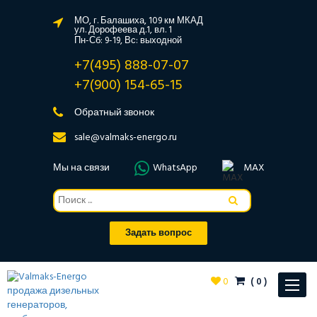
МО, г. Балашиха, 109 км МКАД
ул. Дорофеева д.1, вл. 1
Пн-Сб: 9-19, Вс: выходной
+7(495) 888-07-07
+7(900) 154-65-15
Обратный звонок
sale@valmaks-energo.ru
Мы на связи
WhatsApp
MAX
Задать вопрос
0
(
0
)
Toggle
navigat