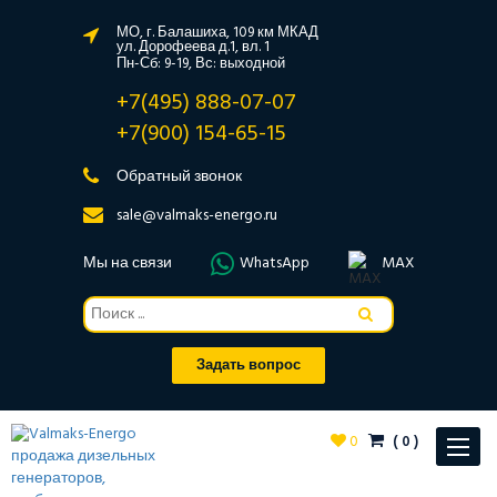
МО, г. Балашиха, 109 км МКАД
ул. Дорофеева д.1, вл. 1
Пн-Сб: 9-19, Вс: выходной
+7(495) 888-07-07
+7(900) 154-65-15
Обратный звонок
sale@valmaks-energo.ru
Мы на связи
WhatsApp
MAX
Задать вопрос
0
(
0
)
Toggle
navigat