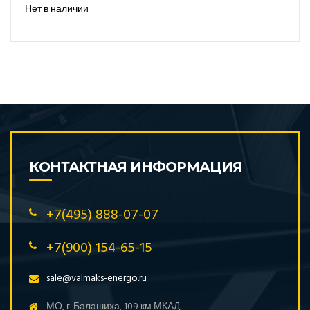
Нет в наличии
КОНТАКТНАЯ ИНФОРМАЦИЯ
+7(495) 888-07-07
+7(900) 154-65-15
sale@valmaks-energo.ru
МО, г. Балашиха, 109 км МКАД