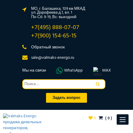
МО, г. Балашиха, 109 км МКАД
ул. Дорофеева д.1, вл. 1
Пн-Сб: 9-19, Вс: выходной
+7(495) 888-07-07
+7(900) 154-65-15
Обратный звонок
sale@valmaks-energo.ru
Мы на связи
WhatsApp
MAX
Задать вопрос
0
(
0
)
Toggle
navigat