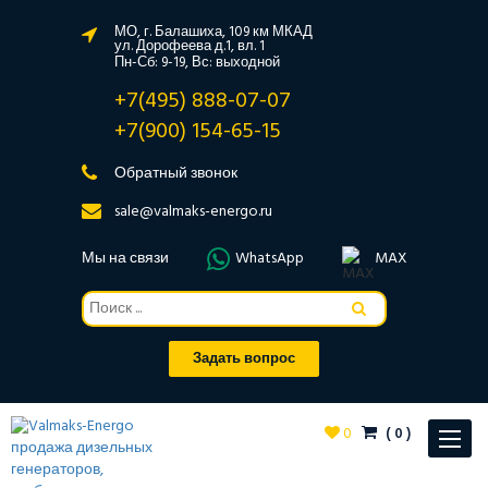
МО, г. Балашиха, 109 км МКАД
ул. Дорофеева д.1, вл. 1
Пн-Сб: 9-19, Вс: выходной
+7(495) 888-07-07
+7(900) 154-65-15
Обратный звонок
sale@valmaks-energo.ru
Мы на связи
WhatsApp
MAX
Задать вопрос
0
(
0
)
Toggle
navigat