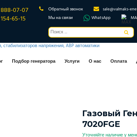
 888-07-07
Обратный звонок
sale@valmaks-ene
 154-65-15
Мы на связи
WhatsApp
MA
ог
Подбор генератора
Услуги
О нас
Оплата
Газовый Ге
7020FGE
Уточняйте наличие у ме