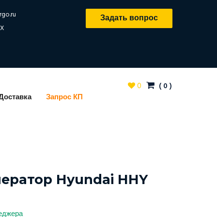
rgo.ru
Задать вопрос
X
0
(
0
)
Доставка
Запрос КП
нератор Hyundai HHY
неджера