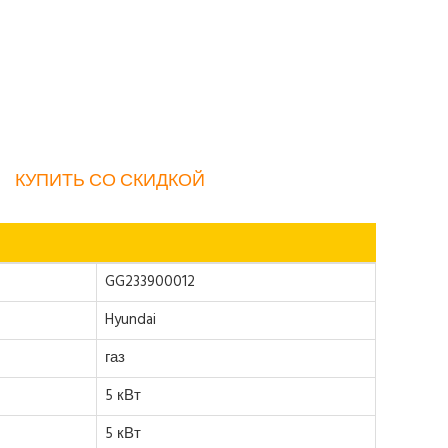
КУПИТЬ СО СКИДКОЙ
GG233900012
Hyundai
газ
5 кВт
5 кВт