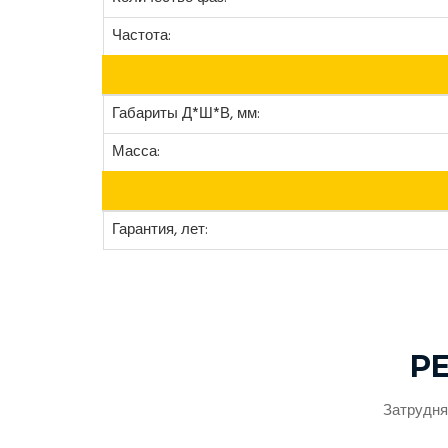
Частота:
Габариты Д*Ш*В, мм:
Масса:
Гарантия, лет:
Р
Затрудня