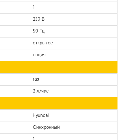
1
230 В
50 Гц
открытое
опция
газ
2 л/час
Hyundai
Синхронный
1