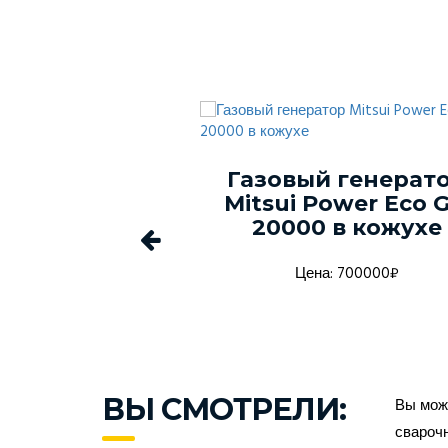
й генератор
Газовый генератор
Power Eco GM
CU35000TSA с АВ
 в кожухе
а: 700000₽
Цена: ₽
ВЫ СМОТРЕЛИ:
Вы може
сварочн