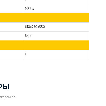
50 Гц
610x730x550
84 кг
1
РЫ
джерам по