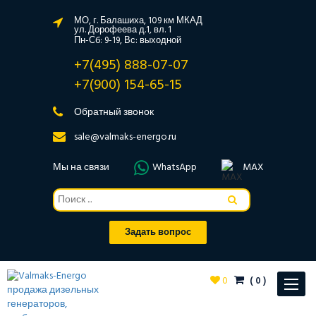
МО, г. Балашиха, 109 км МКАД
ул. Дорофеева д.1, вл. 1
Пн-Сб: 9-19, Вс: выходной
+7(495) 888-07-07
+7(900) 154-65-15
Обратный звонок
sale@valmaks-energo.ru
Мы на связи
WhatsApp
MAX
Задать вопрос
0
(
0
)
Toggle
navigat