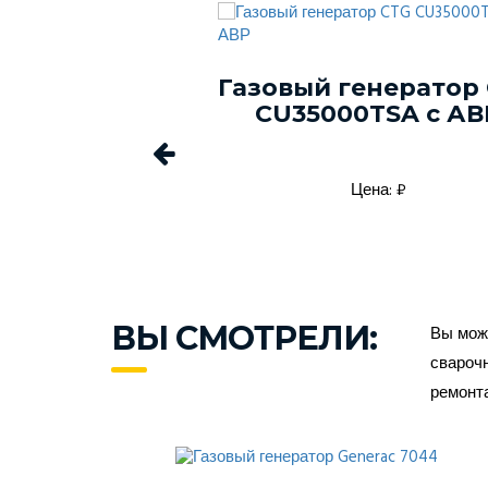
й генератор
Газовый генератор
GGC15000-3P
CU35000TSA с АВ
а: 750000₽
Цена: ₽
ВЫ СМОТРЕЛИ:
Вы може
сварочн
ремонт