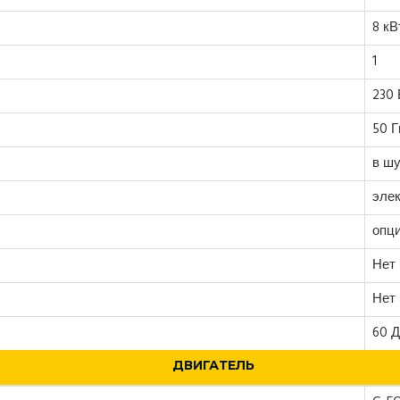
8 кВ
1
230 
50 Г
в ш
эле
опц
Нет
Нет
60 
ДВИГАТЕЛЬ