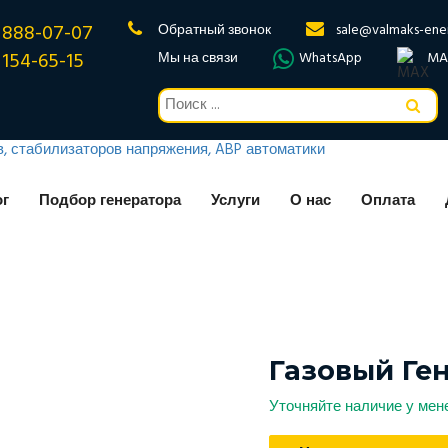
 888-07-07
Обратный звонок
sale@valmaks-ene
 154-65-15
Мы на связи
WhatsApp
MA
ог
Подбор генератора
Услуги
О нас
Оплата
Газовый Ге
Уточняйте наличие у ме