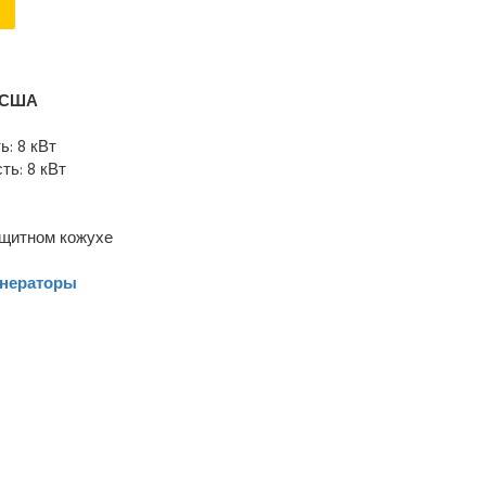
США
: 8 кВт
ь: 8 кВт
ащитном кожухе
енераторы