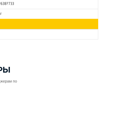
?638?733
г
РЫ
джерам по