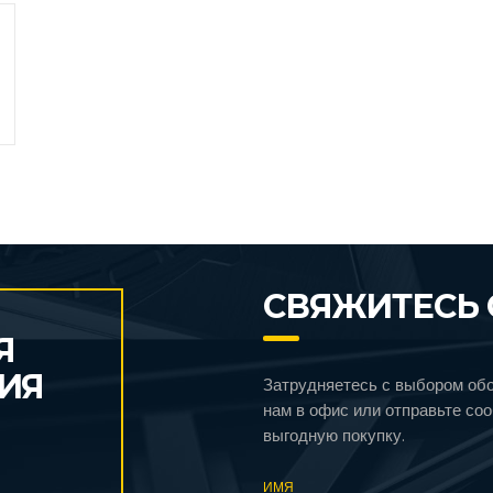
СВЯЖИТЕСЬ 
Я
ИЯ
Затрудняетесь с выбором об
нам в офис или отправьте со
выгодную покупку.
ИМЯ