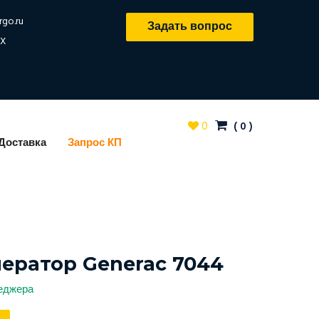
rgo.ru
Задать вопрос
X
0
(
0
)
Доставка
Запрос КП
нератор Generac 7044
неджера