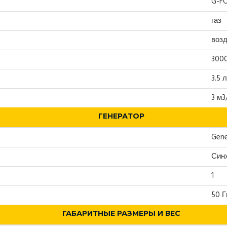
G-F
газ
воз
300
3.5 
3 м3
ГЕНЕРАТОР
Gene
Син
1
50 Г
ГАБАРИТНЫЕ РАЗМЕРЫ И ВЕС