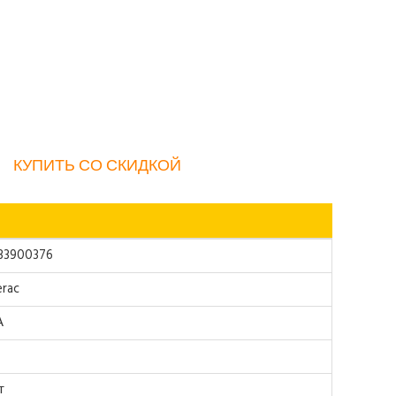
КУПИТЬ СО СКИДКОЙ
33900376
rac
А
т