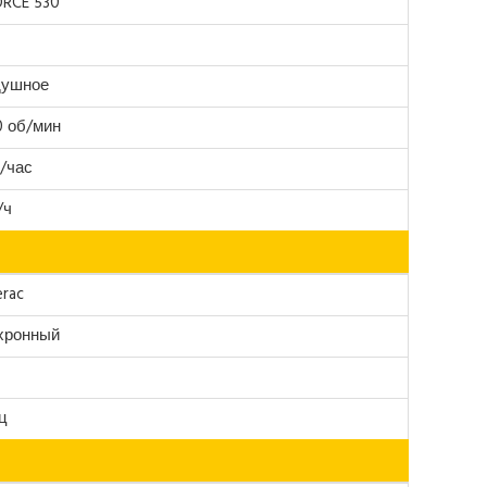
ORCE 530
душное
0 об/мин
л/час
/ч
rac
хронный
ц