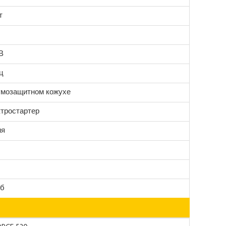
т
В
ц
умозащитном кожухе
ктростартер
ия
Дб