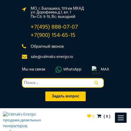
МО, г. Балашиха, 109 км МКАД
ул. Дорофеева д.1, вл. 1
Пн-Сб: 9-19, Вс: выходной
+7(495) 888-07-07
+7(900) 154-65-15
Обратный звонок
sale@valmaks-energo.ru
Мы на связи
WhatsApp
MAX
Задать вопрос
0
(
0
)
Toggle
navigat