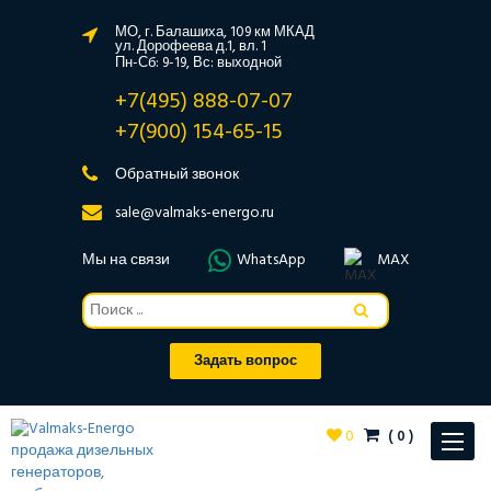
МО, г. Балашиха, 109 км МКАД
ул. Дорофеева д.1, вл. 1
Пн-Сб: 9-19, Вс: выходной
+7(495) 888-07-07
+7(900) 154-65-15
Обратный звонок
sale@valmaks-energo.ru
Мы на связи
WhatsApp
MAX
Задать вопрос
0
(
0
)
Toggle
navigat