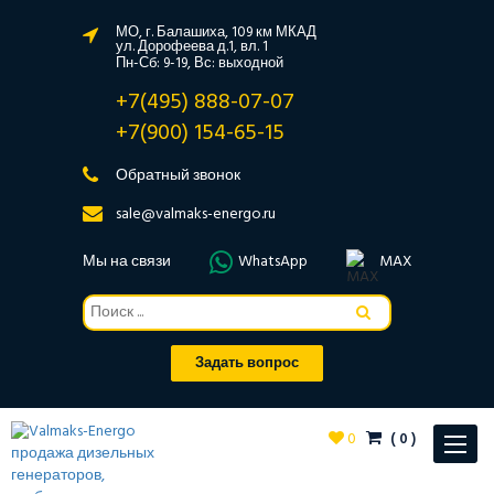
МО, г. Балашиха, 109 км МКАД
ул. Дорофеева д.1, вл. 1
Пн-Сб: 9-19, Вс: выходной
+7(495) 888-07-07
+7(900) 154-65-15
Обратный звонок
sale@valmaks-energo.ru
Мы на связи
WhatsApp
MAX
Задать вопрос
0
(
0
)
Toggle
navigat