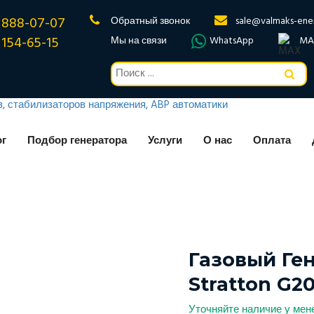
 888-07-07
Обратный звонок
sale@valmaks-ene
 154-65-15
Мы на связи
WhatsApp
MA
ог
Подбор генератора
Услуги
О нас
Оплата
Газовый Ген
Stratton G2
Уточняйте наличие у ме