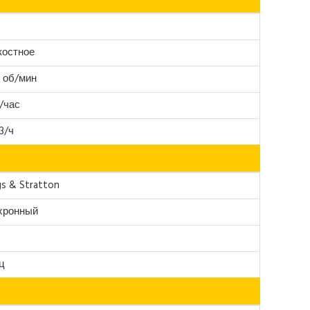
костное
 об/мин
/час
3/ч
gs & Stratton
хронный
ц