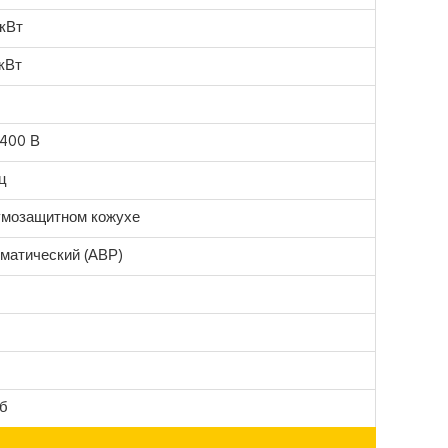
кВт
кВт
/400 В
ц
умозащитном кожухе
матический (АВР)
Дб