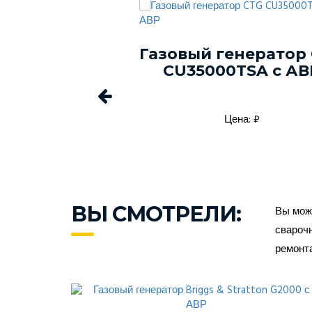
тор газовый
Газовый генератор
 GNG 9350 E
CU35000TSA с АВ
а: 299990₽
Цена: ₽
ВЫ СМОТРЕЛИ:
Вы може
сварочн
ремонт