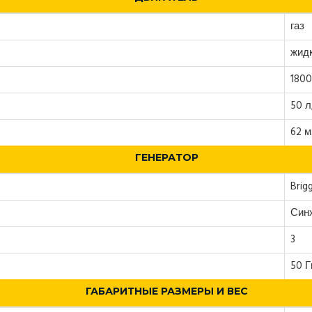
газ
жид
1800
50 л
62 м
ГЕНЕРАТОР
Brig
Син
3
50 Г
ГАБАРИТНЫЕ РАЗМЕРЫ И ВЕС