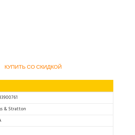
КУПИТЬ СО СКИДКОЙ
33900761
gs & Stratton
А