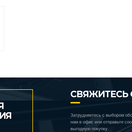
СВЯЖИТЕСЬ 
Я
ИЯ
Затрудняетесь с выбором об
нам в офис или отправьте со
выгодную покупку.