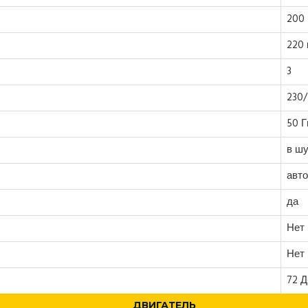
200 
220 
3
230
50 Г
в ш
авто
да
Нет
Нет
72 
ДВИГАТЕЛЬ