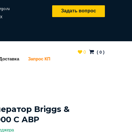
rgo.ru
Задать вопрос
X
0
(
0
)
Доставка
Запрос КП
ератор Briggs &
000 С АВР
неджера