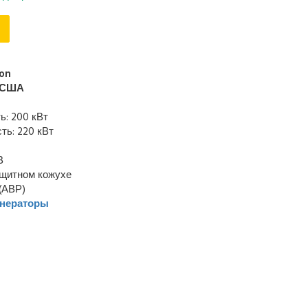
ton
США
: 200 кВт
ь: 220 кВт
В
ащитном кожухе
(АВР)
енераторы