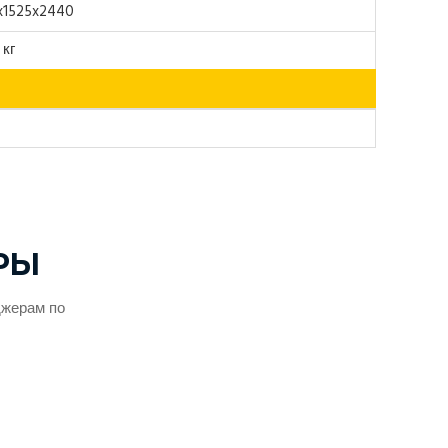
x1525x2440
 кг
РЫ
джерам по