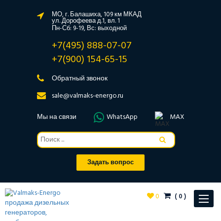
МО, г. Балашиха, 109 км МКАД
ул. Дорофеева д.1, вл. 1
Пн-Сб: 9-19, Вс: выходной
+7(495) 888-07-07
+7(900) 154-65-15
Обратный звонок
sale@valmaks-energo.ru
Мы на связи
WhatsApp
MAX
Задать вопрос
0
(
0
)
Toggle
navigat