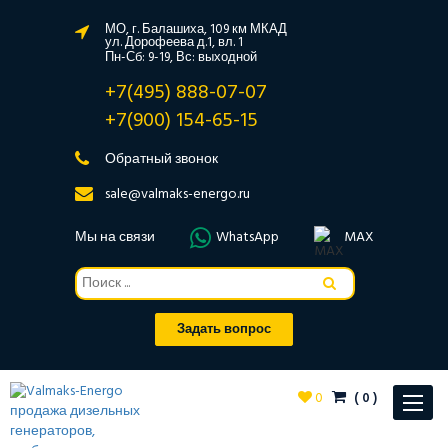
МО, г. Балашиха, 109 км МКАД
ул. Дорофеева д.1, вл. 1
Пн-Сб: 9-19, Вс: выходной
+7(495) 888-07-07
+7(900) 154-65-15
Обратный звонок
sale@valmaks-energo.ru
Мы на связи
WhatsApp
MAX
Задать вопрос
0
(
0
)
Toggle
navigat