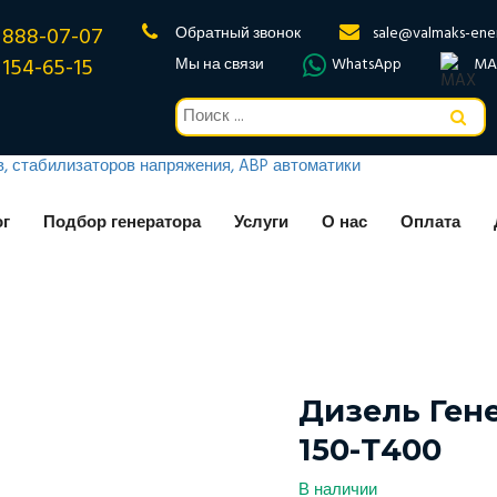
 888-07-07
Обратный звонок
sale@valmaks-ene
 154-65-15
Мы на связи
WhatsApp
MA
ог
Подбор генератора
Услуги
О нас
Оплата
Дизель Ген
150-Т400
В наличии