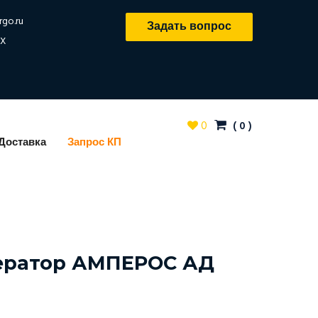
rgo.ru
Задать вопрос
X
0
(
0
)
Доставка
Запрос КП
ератор АМПЕРОС АД