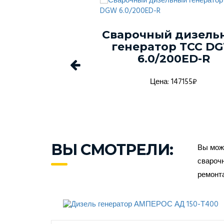
ый генератор
Сварочный дизель
-150С-Т400-
генератор ТСС D
1 в кожухе
6.0/200ED-R
а: 1368916₽
Цена: 147155₽
ВЫ СМОТРЕЛИ:
Вы може
сварочн
ремонт