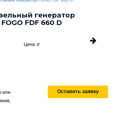
зельный генератор
Дизельный г
FOGO FDF 660 D
Energo EDF 
Цена: ₽
Цена: 
Оставить заявку
о или
ания,