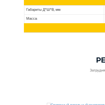
Габариты Д*Ш*В, мм:
Масса:
Р
Затрудня