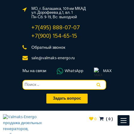
МО, г. Балашиха, 109 км МКАД
ул. Дорофеева д.1, вл. 1
Пн-Сб: 9-19, Вс: выходной
+7(495) 888-07-07
+7(900) 154-65-15
Обратный звонок
sale@valmaks-energo.ru
Мы на связи
WhatsApp
MAX
Задать вопрос
0
(
0
)
Toggle
navigat