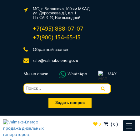
МО, г. Балашиха, 109 км МКАД
ул. Дорофеева д.1, вл. 1
Пн-Сб: 9-19, Вс: выходной
+7(495) 888-07-07
+7(900) 154-65-15
Обратный звонок
sale@valmaks-energo.ru
Мы на связи
WhatsApp
MAX
Задать вопрос
0
(
0
)
Toggle
navigat