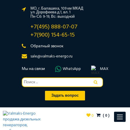
МО, г. Балашиха, 109 км МКАД
ул. Дорофеева д.1, вл. 1
Пн-Сб: 9-19, Вс: выходной
+7(495) 888-07-07
+7(900) 154-65-15
Обратный звонок
sale@valmaks-energo.ru
Мы на связи
WhatsApp
MAX
Задать вопрос
0
(
0
)
Toggle
navigat