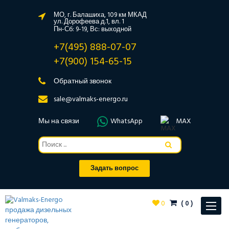
МО, г. Балашиха, 109 км МКАД
ул. Дорофеева д.1, вл. 1
Пн-Сб: 9-19, Вс: выходной
+7(495) 888-07-07
+7(900) 154-65-15
Обратный звонок
sale@valmaks-energo.ru
Мы на связи
WhatsApp
MAX
Задать вопрос
0
(
0
)
Toggle
navigat