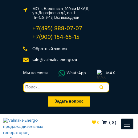
МО, г. Балашиха, 109 км МКАД
ул. Дорофеева д.1, вл. 1
Пн-Сб: 9-19, Вс: выходной
+7(495) 888-07-07
+7(900) 154-65-15
Обратный звонок
sale@valmaks-energo.ru
Мы на связи
WhatsApp
MAX
Задать вопрос
0
(
0
)
Toggle
navigat