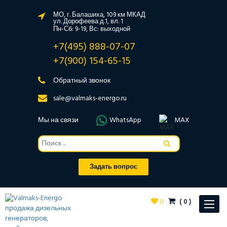
МО, г. Балашиха, 109 км МКАД
ул. Дорофеева д.1, вл. 1
Пн-Сб: 9-19, Вс: выходной
+7(495) 888-07-07
+7(900) 154-65-15
Обратный звонок
sale@valmaks-energo.ru
Мы на связи
WhatsApp
MAX
Задать вопрос
0
(
0
)
Toggle
navigat