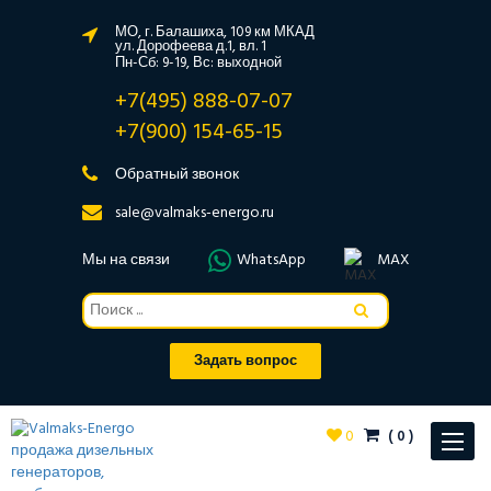
МО, г. Балашиха, 109 км МКАД
ул. Дорофеева д.1, вл. 1
Пн-Сб: 9-19, Вс: выходной
+7(495) 888-07-07
+7(900) 154-65-15
Обратный звонок
sale@valmaks-energo.ru
Мы на связи
WhatsApp
MAX
Задать вопрос
0
(
0
)
Toggle
navigat