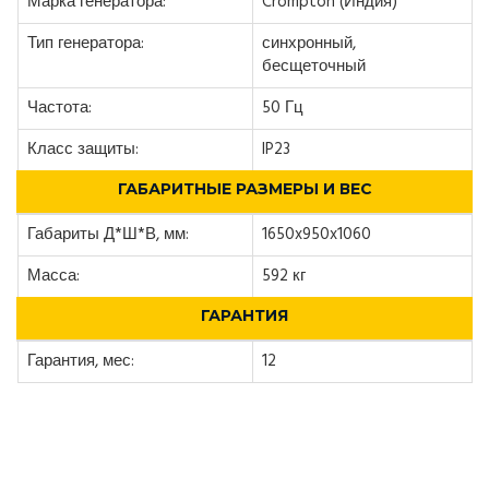
Марка генератора:
Crompton (Индия)
Тип генератора:
синхронный,
бесщеточный
Частота:
50 Гц
Класс защиты:
IP23
ГАБАРИТНЫЕ РАЗМЕРЫ И ВЕС
Габариты Д*Ш*В, мм:
1650x950x1060
Масса:
592 кг
ГАРАНТИЯ
Гарантия, мес:
12