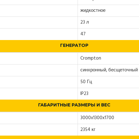
жидкостное
23 л
47
ГЕНЕРАТОР
Crompton
синхронный, бесщеточный
50 Гц
IP23
ГАБАРИТНЫЕ РАЗМЕРЫ И ВЕС
3000x1300x1700
2354 кг