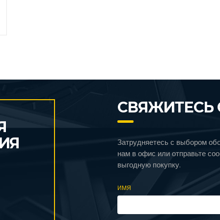
СВЯЖИТЕСЬ 
Я
ИЯ
Затрудняетесь с выбором об
нам в офис или отправьте со
выгодную покупку.
ИМЯ