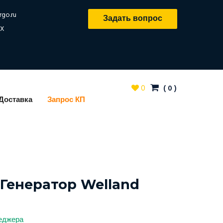
rgo.ru
Задать вопрос
X
0
(
0
)
Доставка
Запрос КП
Генератор Welland
неджера