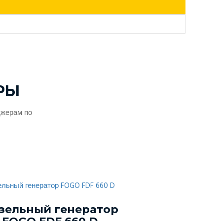
РЫ
джерам по
зельный генератор
Дизельный г