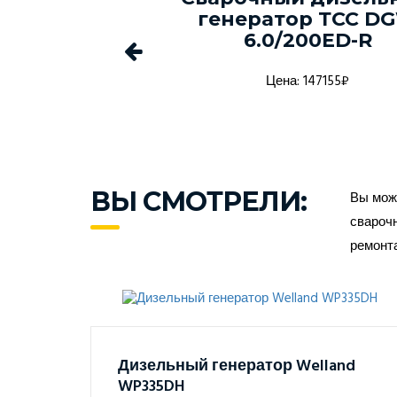
-150С-Т400-
генератор ТСС D
1 в кожухе
6.0/200ED-R
а: 1368916₽
Цена: 147155₽
ВЫ СМОТРЕЛИ:
Вы може
сварочн
ремонт
Дизельный генератор Welland
WP335DH