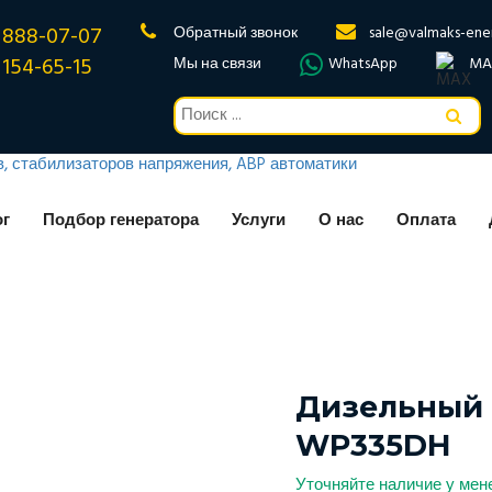
 888-07-07
Обратный звонок
sale@valmaks-ene
 154-65-15
Мы на связи
WhatsApp
MA
ог
Подбор генератора
Услуги
О нас
Оплата
Дизельный 
WP335DH
Уточняйте наличие у ме