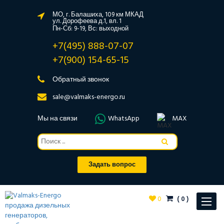
МО, г. Балашиха, 109 км МКАД
ул. Дорофеева д.1, вл. 1
Пн-Сб: 9-19, Вс: выходной
+7(495) 888-07-07
+7(900) 154-65-15
Обратный звонок
sale@valmaks-energo.ru
Мы на связи
WhatsApp
MAX
Задать вопрос
0
(
0
)
Toggle
navigat