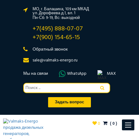
МО, г. Балашиха, 109 км МКАД
ул. Дорофеева д.1, вл. 1
Пн-Сб: 9-19, Вс: выходной
+7(495) 888-07-07
+7(900) 154-65-15
Обратный звонок
sale@valmaks-energo.ru
Мы на связи
WhatsApp
MAX
Задать вопрос
0
(
0
)
Toggle
navigat